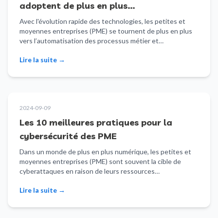
adoptent de plus en plus
l’automatisation des processus métier
Avec l'évolution rapide des technologies, les petites et
moyennes entreprises (PME) se tournent de plus en plus
et l’intelligence artificielle pour
vers l’automatisation des processus métier et…
améliorer l’efficacité opérationnelle et la
prise de décision
Lire la suite
→
2024-09-09
Les 10 meilleures pratiques pour la
cybersécurité des PME
Dans un monde de plus en plus numérique, les petites et
moyennes entreprises (PME) sont souvent la cible de
cyberattaques en raison de leurs ressources…
Lire la suite
→