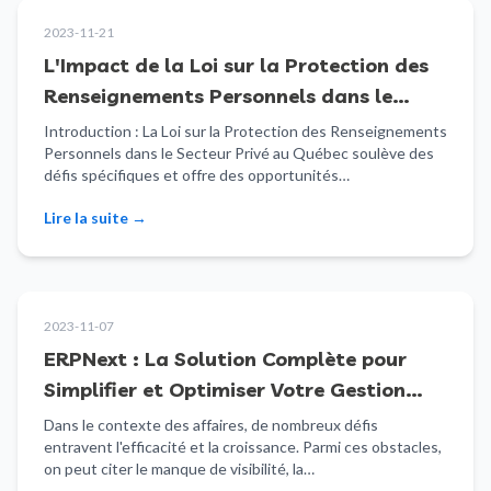
2023-11-21
L'Impact de la Loi sur la Protection des
Renseignements Personnels dans le
Secteur Privé sur les Organismes à But
Introduction : La Loi sur la Protection des Renseignements
Personnels dans le Secteur Privé au Québec soulève des
Non Lucratif au Québec
défis spécifiques et offre des opportunités…
Lire la suite
→
2023-11-07
ERPNext : La Solution Complète pour
Simplifier et Optimiser Votre Gestion
d'Entreprise
Dans le contexte des affaires, de nombreux défis
entravent l'efficacité et la croissance. Parmi ces obstacles,
on peut citer le manque de visibilité, la…