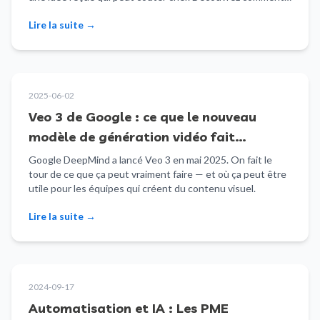
une stratégie de sauvegarde Microsoft 365 adéquate peut
Lire la suite
→
protéger votre entreprise contre une perte de données
permanente.
2025-06-02
Veo 3 de Google : ce que le nouveau
modèle de génération vidéo fait
concrètement
Google DeepMind a lancé Veo 3 en mai 2025. On fait le
tour de ce que ça peut vraiment faire — et où ça peut être
utile pour les équipes qui créent du contenu visuel.
Lire la suite
→
2024-09-17
Automatisation et IA : Les PME