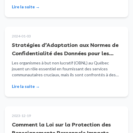
Lire la suite
→
2024-01-03
Stratégies d’Adaptation aux Normes de
Confidentialité des Données pour les
OBNL Québécois avec ERPNext
Les organismes à but non lucratif (OBNL) au Québec
jouent un rôle essentiel en fournissant des services
communautaires cruciaux, mais ils sont confrontés à des…
Lire la suite
→
2023-12-19
Comment la Loi sur la Protection des
Renseignements Personnels Impacte