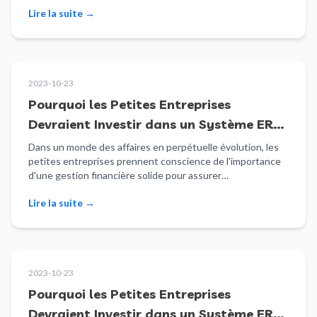
Lire la suite
→
2023-10-23
Pourquoi les Petites Entreprises
Devraient Investir dans un Système ERP
pour une Meilleure Gestion Financière
Dans un monde des affaires en perpétuelle évolution, les
petites entreprises prennent conscience de l'importance
d'une gestion financière solide pour assurer…
Lire la suite
→
2023-10-23
Pourquoi les Petites Entreprises
Devraient Investir dans un Système ERP