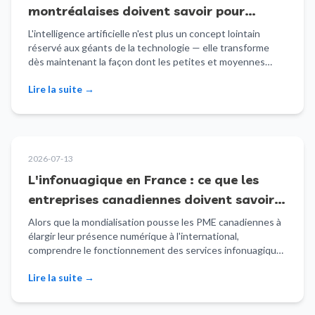
montréalaises doivent savoir pour
garder une longueur d'avance
L'intelligence artificielle n'est plus un concept lointain
réservé aux géants de la technologie — elle transforme
dès maintenant la façon dont les petites et moyennes
entreprises fonctionnent. Voici à quoi ressemble l'avenir
Lire la suite
→
de l'IA et comment votre entreprise montréalaise peut s'y
préparer.
2026-07-13
L'infonuagique en France : ce que les
entreprises canadiennes doivent savoir
sur les solutions infonuagiques
Alors que la mondialisation pousse les PME canadiennes à
élargir leur présence numérique à l'international,
françaises
comprendre le fonctionnement des services infonuagiques
en France devient de plus en plus pertinent. Voici ce que
Lire la suite
→
vous devez savoir sur le paysage infonuagique français et
sur la façon dont il peut influencer votre entreprise.