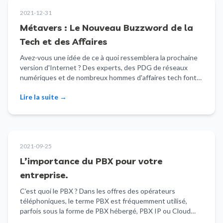
2021-12-31
Métavers : Le Nouveau Buzzword de la
Tech et des Affaires
Avez-vous une idée de ce à quoi ressemblera la prochaine
version d'Internet ? Des experts, des PDG de réseaux
numériques et de nombreux hommes d'affaires tech font
croître les racines du Métavers, le qualifiant de « prochaine
Lire la suite
→
grande révolution ».
2021-09-25
L’importance du PBX pour votre
entreprise.
C’est quoi le PBX ? Dans les offres des opérateurs
téléphoniques, le terme PBX est fréquemment utilisé,
parfois sous la forme de PBX hébergé, PBX IP ou Cloud…