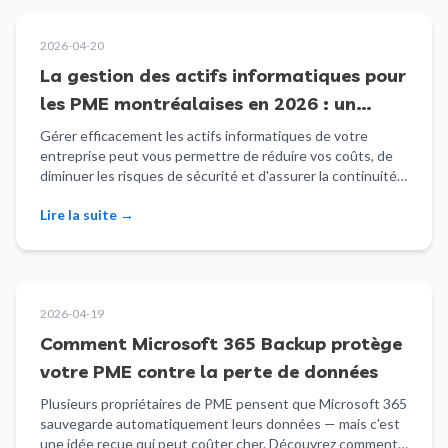
2026-04-20
La gestion des actifs informatiques pour
les PME montréalaises en 2026 : un
guide pratique
Gérer efficacement les actifs informatiques de votre
entreprise peut vous permettre de réduire vos coûts, de
diminuer les risques de sécurité et d'assurer la continuité
de vos opérations. Ce guide pratique aide les PME
Lire la suite
→
montréalaises à bâtir une stratégie solide de gestion des
actifs informatiques pour 2026 et au-delà.
2026-04-19
Comment Microsoft 365 Backup protège
votre PME contre la perte de données
Plusieurs propriétaires de PME pensent que Microsoft 365
sauvegarde automatiquement leurs données — mais c'est
une idée reçue qui peut coûter cher. Découvrez comment